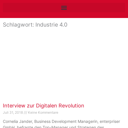
Zum
Inhalt
springen
Schlagwort: Industrie 4.0
Interview zur Digitalen Revolution
Juli 31, 2018
Keine Kommentare
Cornelia Jander, Business Development Managerin, enterpriser
GmbH, befragte den Top-Manager und Strategen des