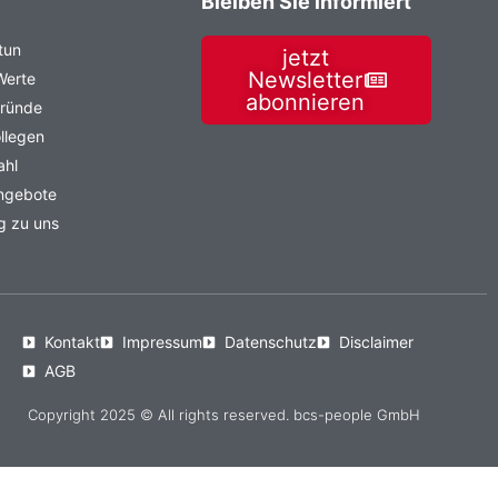
Bleiben Sie informiert
tun
jetzt
Newsletter
Werte
abonnieren
Gründe
llegen
ahl
angebote
g zu uns
Kontakt
Impressum
Datenschutz
Disclaimer
AGB
Copyright 2025 © All rights reserved. bcs-people GmbH