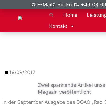
Zum
E-Mail
Rückruf
+49 (0) 6
Inhalt
Home
Leistun
springen
Kontakt
19/09/2017
Zwei spannende Artikel unser
Magazin veröffentlicht
In der September Ausgabe des DOAG „Red St