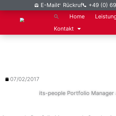
Zum
E-Mail
Rückruf
+49 (0) 6
Inhalt
Home
Leistun
springen
Kontakt
07/02/2017
its-people Portfolio Manager