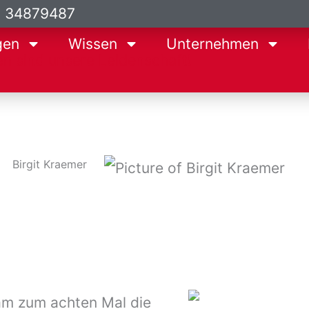
9 34879487
gen
Wissen
Unternehmen
Birgit Kraemer
am zum achten Mal die