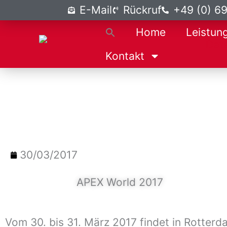
Zum
E-Mail
Rückruf
+49 (0) 6
Inhalt
Home
Leistun
springen
Kontakt
30/03/2017
APEX World 2017
Vom 30. bis
31. März
2017 findet in Rotterd