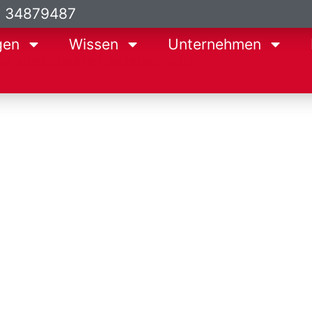
9 34879487
gen
Wissen
Unternehmen