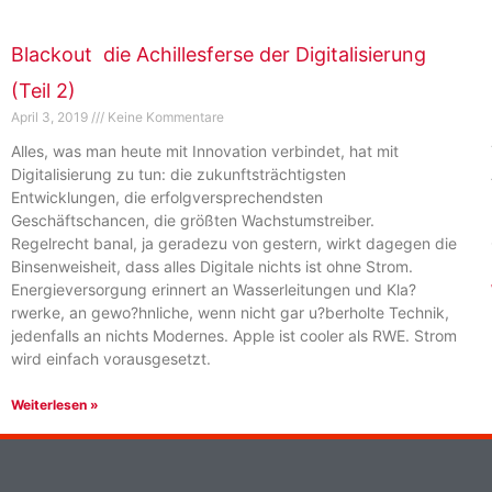
Blackout  die Achillesferse der Digitalisierung
(Teil 2)
April 3, 2019
Keine Kommentare
Alles, was man heute mit Innovation verbindet, hat mit
Digitalisierung zu tun: die zukunftsträchtigsten
Entwicklungen, die erfolgversprechendsten
Geschäftschancen, die größten Wachstumstreiber.
Regelrecht banal, ja geradezu von gestern, wirkt dagegen die
Binsenweisheit, dass alles Digitale nichts ist ohne Strom.
Energieversorgung erinnert an Wasserleitungen und Kla?
rwerke, an gewo?hnliche, wenn nicht gar u?berholte Technik,
jedenfalls an nichts Modernes. Apple ist cooler als RWE. Strom
wird einfach vorausgesetzt.
Weiterlesen »