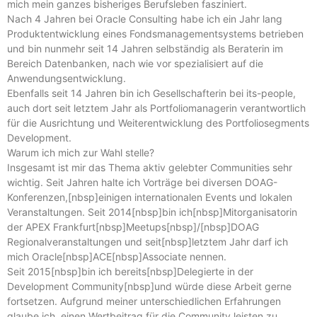
mich mein ganzes bisheriges Berufsleben fasziniert.
Nach 4 Jahren bei Oracle Consulting habe ich ein Jahr lang
Produktentwicklung eines Fondsmanagementsystems betrieben
und bin nunmehr seit 14 Jahren selbständig als Beraterin im
Bereich Datenbanken, nach wie vor spezialisiert auf die
Anwendungsentwicklung.
Ebenfalls seit 14 Jahren bin ich Gesellschafterin bei its-people,
auch dort seit letztem Jahr als Portfoliomanagerin verantwortlich
für die Ausrichtung und Weiterentwicklung des Portfoliosegments
Development.
Warum ich mich zur Wahl stelle?
Insgesamt ist mir das Thema aktiv gelebter Communities sehr
wichtig. Seit Jahren halte ich Vorträge bei diversen DOAG-
Konferenzen,[nbsp]einigen internationalen Events und lokalen
Veranstaltungen. Seit 2014[nbsp]bin ich[nbsp]Mitorganisatorin
der APEX Frankfurt[nbsp]Meetups[nbsp]/[nbsp]DOAG
Regionalveranstaltungen und seit[nbsp]letztem Jahr darf ich
mich Oracle[nbsp]ACE[nbsp]Associate nennen.
Seit 2015[nbsp]bin ich bereits[nbsp]Delegierte in der
Development Community[nbsp]und würde diese Arbeit gerne
fortsetzen. Aufgrund meiner unterschiedlichen Erfahrungen
glaube ich, einen Wertbeitrag für die Community leisten zu