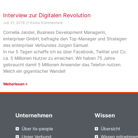
Interview zur Digitalen Revolution
Juli 31, 2018
Keine Kommentare
Cornelia Jander, Business Development Managerin,
enterpriser GmbH, befragte den Top-Manager und Strategen
des enterpriser Verbundes Jürgen Samuel.
In nur 5 Tagen schaffe ich es über Facebook, Twitter und Co.
ca. 5 Millionen Nutzer zu erreichen. Wir haben 75 Jahre
gebraucht damit 5 Millionen Anwender das Telefon nutzen.
Welch ein gigantischer Wandel!
Weiterlesen »
Unternehmen
Wissen
Über its-people
Übersicht
Unser Verbund
Wissen mitnehme