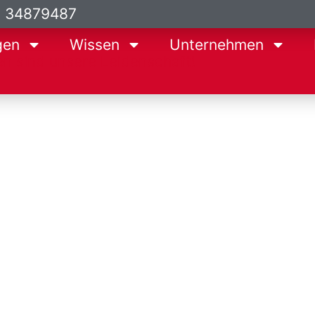
9 34879487
gen
Wissen
Unternehmen