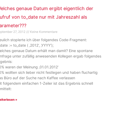
elches genaue Datum ergibt eigentlich der
ufruf von to_date nur mit Jahreszahl als
arameter???
ptember 27, 2012
Keine Kommentare
eulich stoplerte ich über folgendes Code-Fragment:
date := to_date ( ‚2012‘, ‚YYYY‘);
elches genaue Datum erhält man damit? Eine spontane
mfrage unter zufällig anwesenden Kollegen ergab folgendes
rgebnis:
0% waren der Meinung ‚01.01.2012‘
0% wollten sich lieber nicht festlegen und haben fluchartig
as Büro auf der Suche nach Kaffee verlassen
it folgendem einfachen 1-Zeiler ist das Ergebnis schnell
mittelt:
iterlesen »