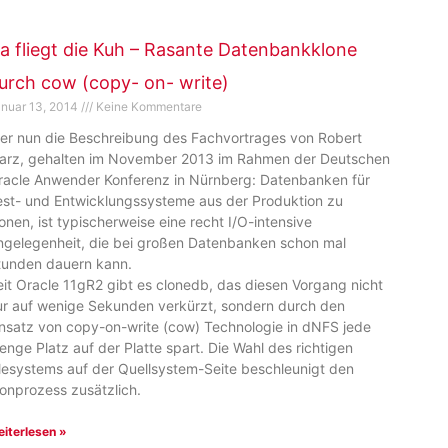
a fliegt die Kuh – Rasante Datenbankklone
urch cow (copy- on- write)
nuar 13, 2014
Keine Kommentare
ier nun die Beschreibung des Fachvortrages von Robert
arz, gehalten im November 2013 im Rahmen der Deutschen
racle Anwender Konferenz in Nürnberg: Datenbanken für
est- und Entwicklungssysteme aus der Produktion zu
lonen, ist typischerweise eine recht I/O-intensive
ngelegenheit, die bei großen Datenbanken schon mal
tunden dauern kann.
eit Oracle 11gR2 gibt es clonedb, das diesen Vorgang nicht
ur auf wenige Sekunden verkürzt, sondern durch den
insatz von copy-on-write (cow) Technologie in dNFS jede
enge Platz auf der Platte spart. Die Wahl des richtigen
ilesystems auf der Quellsystem-Seite beschleunigt den
lonprozess zusätzlich.
iterlesen »