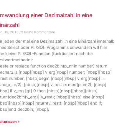
mwandlung einer Dezimalzahl in eine
inärzahl
ril 19, 2013
Keine Kommentare
ür jeden der mal eine Dezimalzahl in eine Binärzahl innerhalb
ines Select oder PL/SQL Programms umwandeln will hier
ine kleine PL/SQL-Function (funktioniert nach der
estwertmethode):
reate or replace function dec2bin(p_nr in number) return
archar2 is [nbsp][nbsp] v_erg[nbsp] number; [nbsp][nbsp]
_rest number; [nbsp]begin [nbsp][nbsp] v_erg[nbsp] :=
runc(p_nr/2); [nbsp][nbsp] v_rest := mod(p_nr,2); [nbsp]
nbsp] if v_erg [gt] 0 then [nbsp][nbsp][nbsp][nbsp]
eturn(dec2bin(v_erg)||v_rest); [nbsp][nbsp] else [nbsp]
nbsp][nbsp][nbsp] return(v_rest); [nbsp][nbsp] end if;
nbsp]end dec2bin; [nbsp]/
iterlesen »