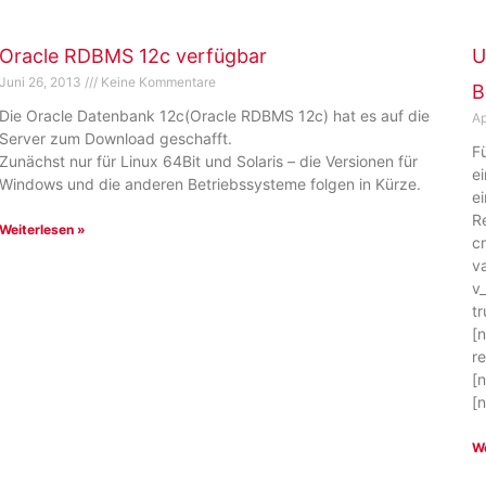
Oracle RDBMS 12c verfügbar
U
Juni 26, 2013
Keine Kommentare
B
Die Oracle Datenbank 12c(Oracle RDBMS 12c) hat es auf die
Ap
Server zum Download geschafft.
F
Zunächst nur für Linux 64Bit und Solaris – die Versionen für
e
Windows und die anderen Betriebssysteme folgen in Kürze.
e
R
Weiterlesen »
c
v
v
t
[
r
[
[
We