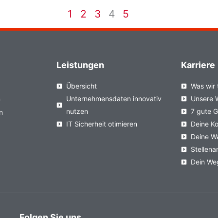
1
2
3
4
5
Leistungen
Karriere
Übersicht
Was wir 
n
Unternehmensdaten innovativ
Unsere 
nutzen
7 gute 
n
IT Sicherheit otimieren
Deine Ko
Deine W
Stellen
Dein We
Folgen Sie uns