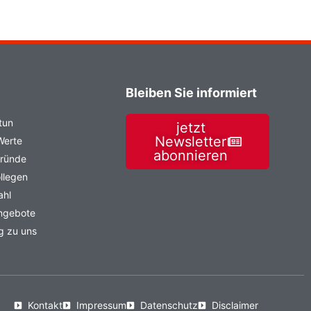
Bleiben Sie informiert
tun
jetzt
Newsletter
Werte
abonnieren
Gründe
llegen
ahl
angebote
g zu uns
Kontakt
Impressum
Datenschutz
Disclaimer