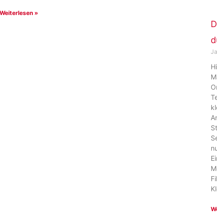
Weiterlesen »
D
d
Ja
H
M
O
T
k
A
S
S
n
E
M
F
K
We