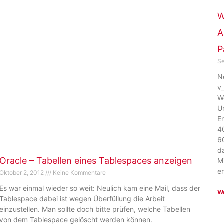
W
A
P
Se
N
v_
W
U
E
4
6
d
Oracle – Tabellen eines Tablespaces anzeigen
M
er
Oktober 2, 2012
Keine Kommentare
Es war einmal wieder so weit: Neulich kam eine Mail, dass der
We
Tablespace dabei ist wegen Überfüllung die Arbeit
einzustellen. Man sollte doch bitte prüfen, welche Tabellen
von dem Tablespace gelöscht werden können.