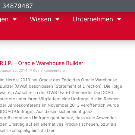
9 34879487
gen
Wissen
Unternehmen
Seite
Seite
Seite
Seite
Seite
R.I.P. – Oracle Warehouse Builder
Januar 20, 2014
Keine Kommentare
Im Herbst 2013 hat Oracle das Ende des Oracle Warehouse
Builder (OWB) beschlossen (Statement of Direction). Die Folge
war ein Aufschrei in der OWB (Fan-) Gemeinde! Die DOAG
startete unter ihren Mitgliedern eine Umfrage, die im Rahmen
der Jahreskonferenz im November 2013 veröffentlich wurde
(DOAG-Umfrage). Aus dieser, sicher nicht ganz
repräsentativen Umfrage geht hervor, dass viele Anwender
den Umstieg auf ein alternatives Produkt scheuen, bzw. als
sehr kostspielig einschätzen.