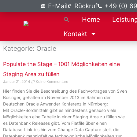
Zum
E-Mail
Rückruf
+49 (0) 6
Inhalt
Home
Leistun
springen
Kontakt
Kategorie: Oracle
Populate the Stage – 1001 Möglichkeiten eine
Staging Area zu füllen
Januar 21, 2014
Keine Kommentare
Hier finden Sie die Beschreibung des Fachvortrages von Sven
Bosinger, gehalten im November 2013 im Rahmen der
Deutschen Oracle Anwender Konferenz in Nürnberg:
Mit Oracle-Bordmitteln gibt es mindestens genauso viele
Möglichkeiten eine Tabelle in einer Staging Area zu füllen wie
es Datenbank Releases gibt. Vom Flatfile über einen
Database-Link bis hin zum Change Data Capture stellt die
Datenbank mannigfaltige technologische Möglichkeiten zur