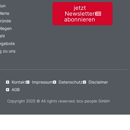
tun
jetzt
Newsletter
Werte
abonnieren
Gründe
llegen
ahl
angebote
g zu uns
Kontakt
Impressum
Datenschutz
Disclaimer
AGB
Copyright 2025 © All rights reserved. bcs-people GmbH