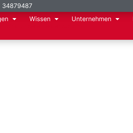
9 34879487
gen
Wissen
Unternehmen