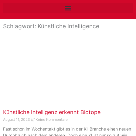
Zum
Inhalt
springen
Schlagwort: Künstliche Intelligence
Künstliche Intelligenz erkennt Biotope
August 11, 2023
Keine Kommentare
Fast schon im Wochentakt gibt es in der KI-Branche einen neuen
Durchbruch nach dem anderen. Doch eine KI ist nur so gut wie