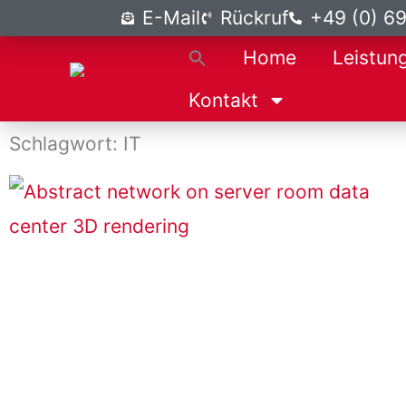
Zum
E-Mail
Rückruf
+49 (0) 6
Inhalt
Home
Leistun
springen
Kontakt
Schlagwort: IT