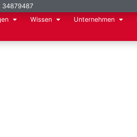
9 34879487
gen
Wissen
Unternehmen