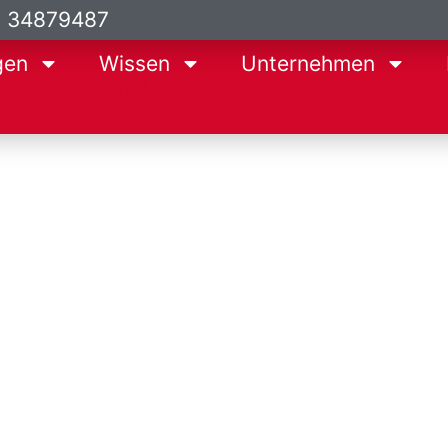
9 34879487
gen
Wissen
Unternehmen