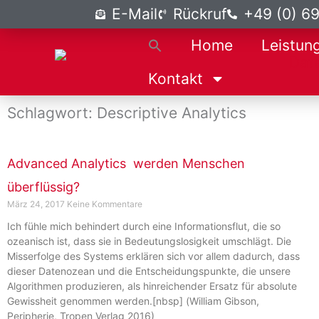
Zum
E-Mail
Rückruf
+49 (0) 6
Inhalt
Home
Leistun
springen
Kontakt
Schlagwort: Descriptive Analytics
Advanced Analytics  werden Menschen
überflüssig?
März 24, 2017
Keine Kommentare
Ich fühle mich behindert durch eine Informationsflut, die so
ozeanisch ist, dass sie in Bedeutungslosigkeit umschlägt. Die
Misserfolge des Systems erklären sich vor allem dadurch, dass
dieser Datenozean und die Entscheidungspunkte, die unsere
Algorithmen produzieren, als hinreichender Ersatz für absolute
Gewissheit genommen werden.[nbsp] (William Gibson,
Peripherie, Tropen Verlag 2016)