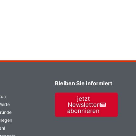
Bleiben Sie informiert
tun
jetzt
Newsletter
Werte
abonnieren
Gründe
llegen
ahl
angebote